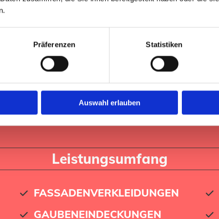
Mauerabdeckungen und Abkantprofile
n.
JETZT BERATEN LASSEN
Präferenzen
Statistiken
Auswahl erlauben
Leistungsumfang
FASSADENVERKLEIDUNGEN
GAUBENEINDECKUNGEN