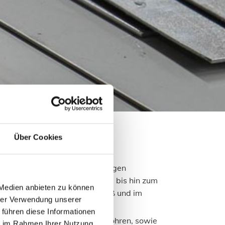
Über Cookies
 im Umgang mit Blech, sie fertigen
idung über Gaubenverkleidung bis hin zum
 Medien anbieten zu können
ehfalztechnik, für Sie nach Maß und im
hrer Verwendung unserer
 führen diese Informationen
it dem dazu gehörenden Fallrohren, sowie
ie im Rahmen Ihrer Nutzung