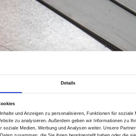
Details
Unsere Mitarbeiter sind Spezialisten
Cookies
Anschlussbleche bis zur Kaminverkle
Ihres
nhalte und Anzeigen zu personalisieren, Funktionen für soziale
kompletten Blechdach z.B. mit der St
Website zu analysieren. Außerdem geben wir Informationen zu I
gewünschten Material an.
r soziale Medien, Werbung und Analysen weiter. Unsere Partner
Zudem liefern wir auch Dachrinnen m
 Daten zusammen, die Sie ihnen bereitgestellt haben oder die s